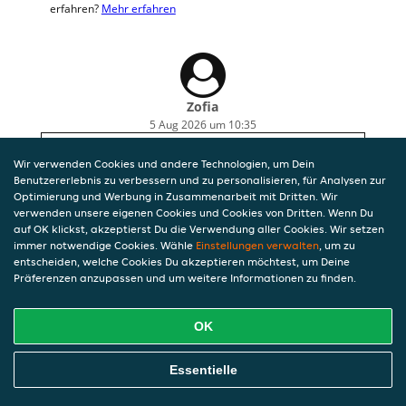
erfahren?
Mehr erfahren
Zofia
5 Aug 2026 um 10:35
Freundlicher Lieferant, Essen noch fast heiß
Wir verwenden Cookies und andere Technologien, um Dein
(knapp 10 km Entfernung), sehr lecker.
Benutzererlebnis zu verbessern und zu personalisieren, für Analysen zur
Optimierung und Werbung in Zusammenarbeit mit Dritten. Wir
verwenden unsere eigenen Cookies und Cookies von Dritten. Wenn Du
auf OK klickst, akzeptierst Du die Verwendung aller Cookies. Wir setzen
immer notwendige Cookies. Wähle
Einstellungen verwalten
, um zu
entscheiden, welche Cookies Du akzeptieren möchtest, um Deine
Präferenzen anzupassen und um weitere Informationen zu finden.
OK
Essentielle